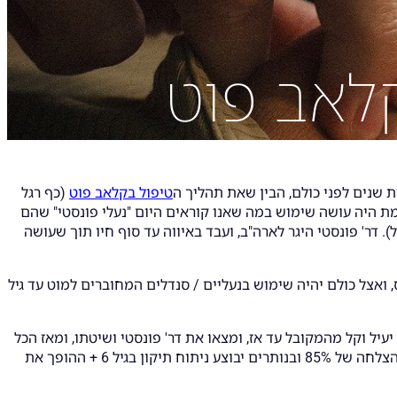
קלאב פוט
טיפול בקלאב פוט
(כף רגל
ת היה עושה שימוש במה שאנו קוראים היום "נעלי פונסטי" שהם
). דר' פונסטי היגר לארה"ב, ועבד באיווה עד סוף חיו תוך שעושה
 ואצל כולם יהיה שימוש בנעליים / סנדלים המחוברים למוט עד גיל
יל וקל מהמקובל עד אז, ומצאו את דר' פונסטי ושיטתו, ומאז הכל
היסטוריה. התהליך הובא לארץ על ידי דר' נועם בור בשנות התשעים ומאז מהווה את הפתרון היעיל והטוב ביותר עם תוצאות מאד טובות. הצלחה של 85% ובנותרים יבוצע ניתוח תיקון בגיל 6 + ההופך את