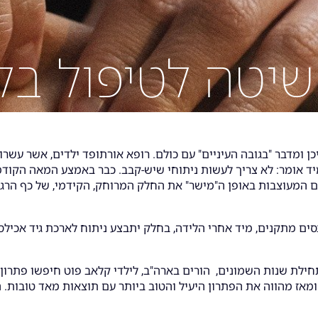
שיטה לטיפול ב
מיד אומר: לא צריך לעשות ניתוחי שיש-קבב. כבר באמצע המאה הקודמ
עליים המעוצבות באופן ה"מישר" את החלק המרוחק, הקידמי, של כף הרגל
ים מתקנים, מיד אחרי הלידה, בחלק יתבצע ניתוח לארכת גיד אכילס,
לת שנות השמונים, הורים בארה"ב, לילדי קלאב פוט חיפשו פתרון יע