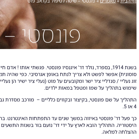
דף הבית
»
מאמרים
»
פונסטי – שיטה לטיפול בקלאב פוט
פונסטי – 
בשנת 1914, בספרד, נולד דר' איגנסיו פונסטי. פגשתי אותו ! אדם חייכן ומדבר "בגובה העיניים" עם כולם. רופא אורתופד ילדים, אשר עשרות שנים לפני כולם, הבין שאת תהליך ה
סוסונית) אפשר לפשט ולא צריך לנתח באופן אגרסיבי. כפי שהיה ת
זוג נעליי / סנדליי ציר ישר ומקובעים על מוט (נעלי ציר ישיר הן נ
שימוש בתהליך על שמו ומטפל במאות ילדים.
התהליך על שם פונסטי, בקיצור ובקווים כלליים – מורכב מסדרת גבס
4 או 5.
כך פעל דר' פונסטי באיווה במשך שנים עד התפתחות האינטרנט. בתחי
ההצלחה למלאה.