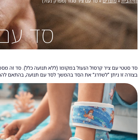
דף הבית
»
מוצרים
»
סד עם ציר סגור (מפרק נעול)
סד עם 
סד סטטי עם ציר קרסול הנעול במקומו (ללא תנועה כלל). סד זה מס
בצורה זו ניתן ”לשדרג“ את הסד בהמשך לסד עם תנועה, בהתאם לה