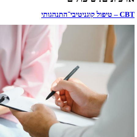
CBT – טיפול קוגניטיבי־התנהגותי